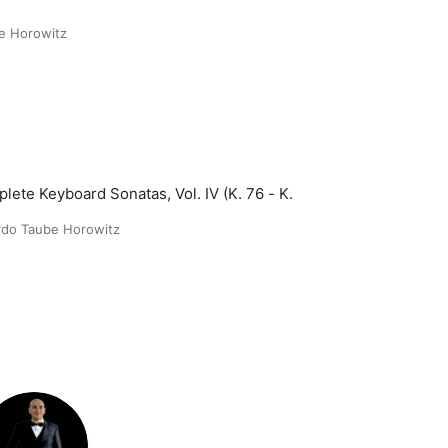
e Horowitz
lete Keyboard Sonatas, Vol. IV (K. 76 - K.
rdo Taube Horowitz