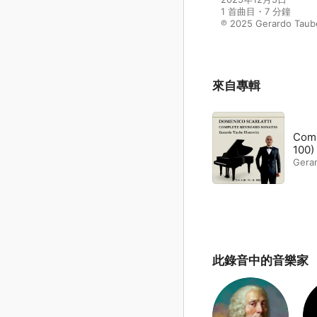
1 首曲目・7 分鐘

℗ 2025 Gerardo Taub
來自專輯
Comp
100)
Gera
此錄音中的音樂家