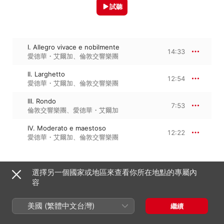
試聽
I. Allegro vivace e nobilmente
14:33
愛德華・艾爾加
、
倫敦交響樂團
II. Larghetto
12:54
愛德華・艾爾加
、
倫敦交響樂團
III. Rondo
7:53
倫敦交響樂團
、
愛德華・艾爾加
IV. Moderato e maestoso
12:22
愛德華・艾爾加
、
倫敦交響樂團
選擇另一個國家或地區來查看你所在地點的專屬內
2016年9月16日

4 首曲目・47 分鐘

容
℗ 2016 The Golden Legacy of Music
美國 (繁體中文台灣)
繼續