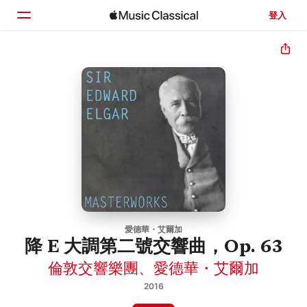
登入
首頁
瀏覽
搜尋
愛德華・艾爾加
降 E 大調第二號交響曲，Op. 63
倫敦交響樂團
、
愛德華・艾爾加
2016