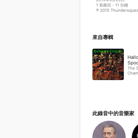
1 首曲目・11 分鐘

℗ 2015 Thundersque
來自專輯
Hall
Spoo
The S
Cham
此錄音中的音樂家