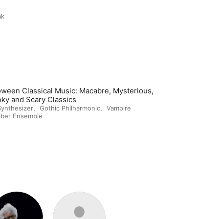
ak
oween Classical Music: Macabre, Mysterious,
ky and Scary Classics
ynthesizer
、
Gothic Philharmonic
、
Vampire
ber Ensemble