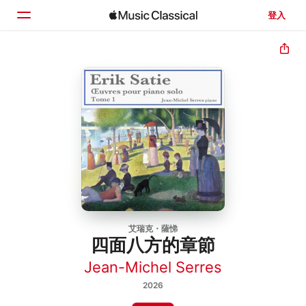
登入
首頁
瀏覽
搜尋
艾瑞克・薩悌
四面八方的章節
Jean-Michel Serres
2026