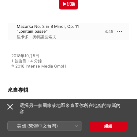
試聽
Mazurka No. 3 in B Minor, Op. 11
"Lointain passe"
4:45
里卡多 · 奧特諾波索夫
2018年10月5日

1 首曲目・4 分鐘

℗ 2018 Intense Media GmbH
來自專輯
選擇另一個國家或地區來查看你所在地點的專屬內
Milestones of a Violin Legend:
容
Ricardo Odnoposoff, Vol. 7
Orchestre Symphonique de Radio-
美國 (繁體中文台灣)
Genève
、
里卡多 · 奧特諾波索夫
、
繼續
Gianfranco Rivoli