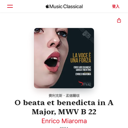
登入
首頁
瀏覽
搜尋
費利克斯・孟德爾頌
O beata et benedicta in A
Major, MWV B 22
Enrico Miaroma