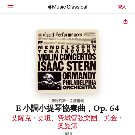
登入
首頁
瀏覽
搜尋
費利克斯・孟德爾頌
E 小調小提琴協奏曲，Op. 64
艾薩克・史坦
、
費城管弦樂團
、
尤金・
奧曼第
1959