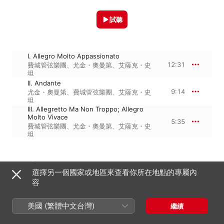
試聽
I. Allegro Molto Appassionato
12:31
費城管弦樂團
、
尤金・奧曼第
、
艾薩克・史
坦
II. Andante
9:14
尤金・奧曼第
、
費城管弦樂團
、
艾薩克・史
坦
III. Allegretto Ma Non Troppo; Allegro
Molto Vivace
5:35
費城管弦樂團
、
尤金・奧曼第
、
艾薩克・史
坦
1959年1月1日

選擇另一個國家或地區來查看你所在地點的專屬內
3 首曲目・27 分鐘

℗ Originally released 1959 SONY BMG MUSIC 
容
ENTERTAINMENT
美國 (繁體中文台灣)
繼續