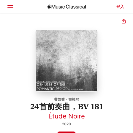
登入
首頁
瀏覽
搜尋
費魯喬・布梭尼
24首前奏曲，BV 181
Étude Noire
2020