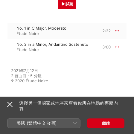
試聽
No. 1 in C Major, Moderato
2:22
Étude Noire
No. 2 in a Minor, Andantino Sostenuto
3:00
Étude Noire
2021年7月12日

2 首曲目・5 分鐘

℗ 2020 Étude Noire
選擇另一個國家或地區來查看你所在地點的專屬內
來自專輯
容
美國 (繁體中文台灣)
繼續
Geniuses of the Romantic
Period, Vol. IV