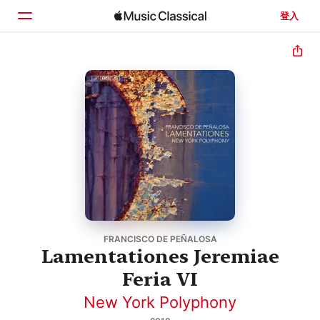
登入
首頁
瀏覽
搜尋
FRANCISCO DE PEÑALOSA
Lamentationes Jeremiae
Feria VI
New York Polyphony