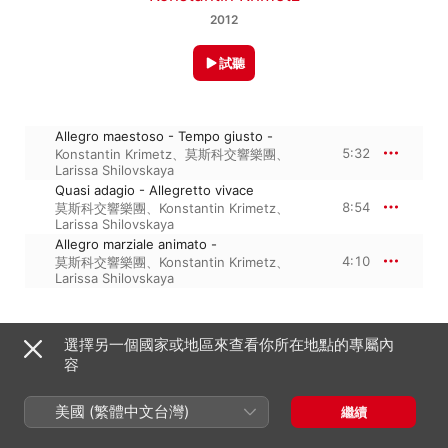
2012
試聽
Allegro maestoso - Tempo giusto -
5:32
Konstantin Krimetz
、
莫斯科交響樂團
、
Larissa Shilovskaya
Quasi adagio - Allegretto vivace
8:54
莫斯科交響樂團
、
Konstantin Krimetz
、
Larissa Shilovskaya
Allegro marziale animato -
4:10
莫斯科交響樂團
、
Konstantin Krimetz
、
Larissa Shilovskaya
2012年2月1日

選擇另一個國家或地區來查看你所在地點的專屬內
3 首曲目・18 分鐘

容
℗ 2012 Naxos Digital Compilations
美國 (繁體中文台灣)
繼續