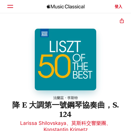
登入
首頁
瀏覽
搜尋
法蘭茲・李斯特
降 E 大調第一號鋼琴協奏曲，S.
124
Larissa Shilovskaya
、
莫斯科交響樂團
、
Konstantin Krimetz