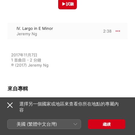
試聽
IV. Largo in E Minor
2:38
Jeremy Ng
2017年11月7日

1 首曲目・2 分鐘

℗ (2017) Jeremy Ng
來自專輯
選擇另一個國家或地區來查看你所在地點的專屬內
容
24 Preludes, Op. 28: IV. Largo in
E Minor - Single
Jeremy Ng
美國 (繁體中文台灣)
繼續