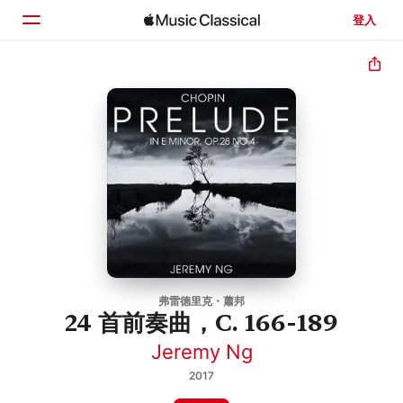
登入
首頁
瀏覽
搜尋
弗雷德里克・蕭邦
24 首前奏曲，C. 166-189
Jeremy Ng
2017