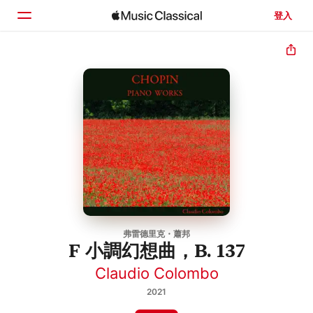
登入
首頁
瀏覽
搜尋
弗雷德里克・蕭邦
F 小調幻想曲，B. 137
Claudio Colombo
2021