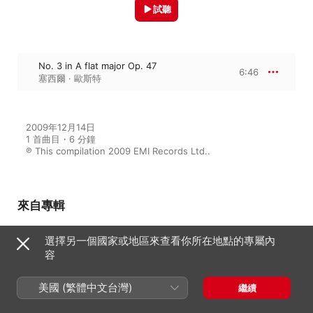
試聽
No. 3 in A flat major Op. 47
6:46
塞西爾 · 歐斯特
2009年12月14日

1 首曲目・6 分鐘

℗ This compilation 2009 EMI Records Ltd..
來自專輯
選擇另一個國家或地區來查看你所在地點的專屬內
容
The Complete Chopin Edition -
200th anniversary
群星
美國 (繁體中文台灣)
繼續