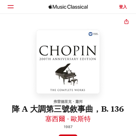
登入
首頁
瀏覽
搜尋
弗雷德里克・蕭邦
降 A 大調第三號敘事曲，B. 136
塞西爾 · 歐斯特
1987