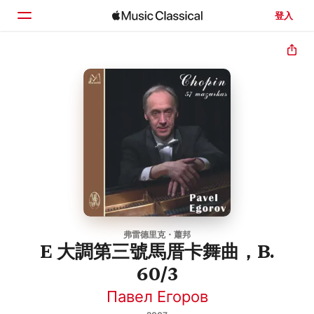
登入
首頁
瀏覽
搜尋
弗雷德里克・蕭邦
E 大調第三號馬厝卡舞曲，B.
60/3
Павел Егоров