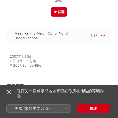
2007
試聽
Mazurka in E Major, Op. 6. No. 3
2:16
Павел Егоров
2007年1月1日

1 首曲目・2 分鐘

℗ 2007 Bomba-Piter
來自專輯
選擇另一個國家或地區來查看你所在地點的專屬內
容
Chopin: 57 Mazurkas, Vol. 1
美國 (繁體中文台灣)
繼續
Павел Егоров