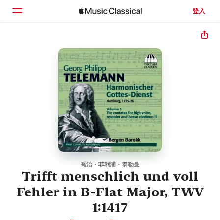
登入
首頁
瀏覽
搜尋
喬治・菲利浦・泰勒曼
Trifft menschlich und voll
Fehler in B-Flat Major, TWV
1:1417