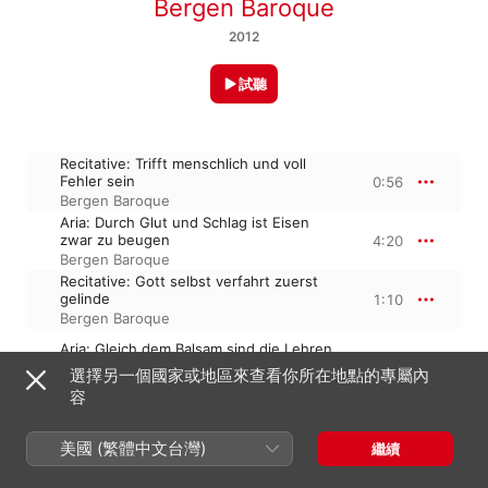
Bergen Baroque
2012
試聽
Recitative: Trifft menschlich und voll
Fehler sein
0:56
Bergen Baroque
Aria: Durch Glut und Schlag ist Eisen
zwar zu beugen
4:20
Bergen Baroque
Recitative: Gott selbst verfahrt zuerst
gelinde
1:10
Bergen Baroque
Aria: Gleich dem Balsam sind die Lehren
4:23
Bergen Baroque
選擇另一個國家或地區來查看你所在地點的專屬內
容
2012年10月2日

美國 (繁體中文台灣)
繼續
4 首曲目・10 分鐘

℗ 2012 Toccata Classics