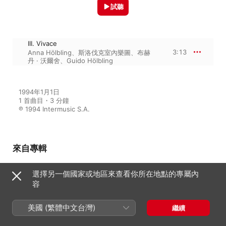
試聽
III. Vivace
3:13
Anna Hölbling
、
斯洛伐克室內樂圖
、
布赫
丹 · 沃爾舍
、
Guido Hölbling
1994年1月1日

1 首曲目・3 分鐘

℗ 1994 Intermusic S.A.
來自專輯
選擇另一個國家或地區來查看你所在地點的專屬內
容
Telemann: Concertos
斯洛伐克室內樂圖
、
布赫丹 · 沃爾舍
、
喬治・菲利浦・泰勒曼
、
Milan
美國 (繁體中文台灣)
繼續
Jurkovic