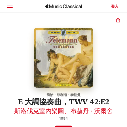
登入
首頁
瀏覽
搜尋
喬治・菲利浦・泰勒曼
E 大調協奏曲，TWV 42:E2
斯洛伐克室內樂圖
、
布赫丹 · 沃爾舍
1994