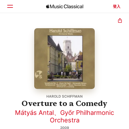
登入
首頁
瀏覽
搜尋
HAROLD SCHIFFMAN
Overture to a Comedy
Mátyás Antal
、
Győr Philharmonic
Orchestra
2009