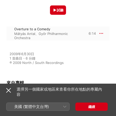
試聽
Overture to a Comedy
6:14
Mátyás Antal
、
Győr Philharmonic
Orchestra
2009年6月30日

1 首曲目・6 分鐘

℗ 2009 North / South Recordings
來自專輯
選擇另一個國家或地區來查看你所在地點的專屬內
容
Schiffman, H.: Symphony No. 2 -
Blood Mountain Suite -
Variations On Branchwater -
美國 (繁體中文台灣)
繼續
Ninnerella Variata - Overture to
a Comedy
Katalin Koltai
、
Mátyás Antal
、
Győr