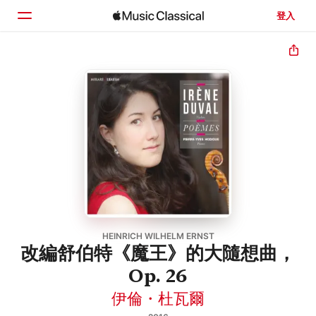
登入
首頁
瀏覽
搜尋
HEINRICH WILHELM ERNST
改編舒伯特《魔王》的大隨想曲，
Op. 26
伊倫・杜瓦爾