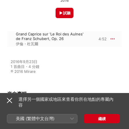
2016
試聽
Grand Caprice sur 'Le Roi des Aulnes'
de Franz Schubert, Op. 26
4:52
伊倫・杜瓦爾
2016年9月23日

1 首曲目・4 分鐘

℗ 2016 Mirare
來自專輯
選擇另一個國家或地區來查看你所在地點的專屬內
容
Poèmes
美國 (繁體中文台灣)
繼續
Pierre-Yves Hodique
、
伊倫・杜瓦爾