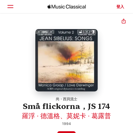
登入
首頁
瀏覽
搜尋
尚・西貝流士
Små flickorna，JS 174
羅浮 · 德溫格
、
莫妮卡 · 葛露普
1994