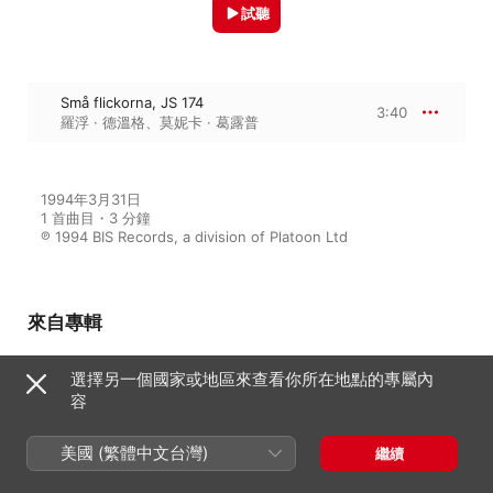
試聽
Små flickorna, JS 174
3:40
羅浮 · 德溫格
、
莫妮卡 · 葛露普
1994年3月31日

1 首曲目・3 分鐘

℗ 1994 BIS Records, a division of Platoon Ltd
來自專輯
選擇另一個國家或地區來查看你所在地點的專屬內
容
Sibelius: Songs, Vol. 2
羅浮 · 德溫格
、
莫妮卡 · 葛露普
美國 (繁體中文台灣)
繼續