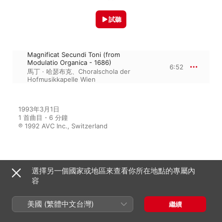
試聽
Magnificat Secundi Toni (from
Modulatio Organica - 1686)
6:52
馬丁 · 哈瑟布克
、
Choralschola der
Hofmusikkapelle Wien
1993年3月1日

1 首曲目・6 分鐘

℗ 1992 AVC Inc., Switzerland
來自專輯
選擇另一個國家或地區來查看你所在地點的專屬內
容
美國 (繁體中文台灣)
繼續
Kerll: Organ Works
馬丁 · 哈瑟布克