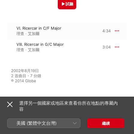
試聽
VI. Ricercar in C/F Major
4:34
理查 · 艾加爾
VIII. Ricercar in G/C Major
3:04
理查 · 艾加爾
2002年8月19日

2 首曲目・7 分鐘

℗ 2014 Globe
選擇另一個國家或地區來查看你所在地點的專屬內
來自專輯
容
美國 (繁體中文台灣)
繼續
Froberger: The Complete
Keyboard Works, Vol. 3