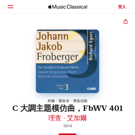
登入
首頁
瀏覽
搜尋
約翰・雅各布・弗洛伯格
C 大調主題模仿曲，FbWV 401
理查 · 艾加爾
2014