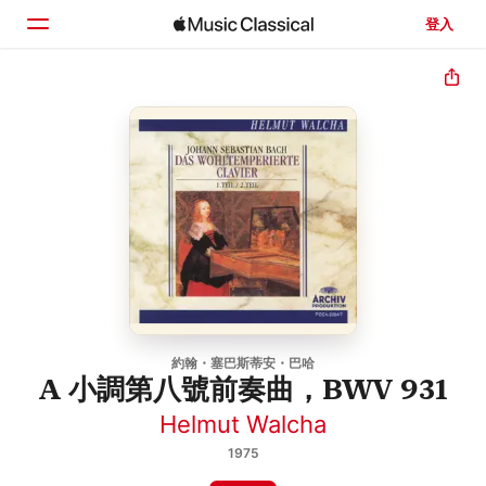
登入
首頁
瀏覽
搜尋
約翰・塞巴斯蒂安・巴哈
A 小調第八號前奏曲，BWV 931
Helmut Walcha
1975