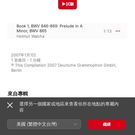
試聽
Book 1, BWV 846-869: Prelude in A
Minor, BWV 865
1:13
Helmut Walcha
2007年1月1日

1 首曲目・1 分鐘

℗ This Compilation 2007 Deutsche Grammophon GmbH, 
Berlin
來自專輯
選擇另一個國家或地區來查看你所在地點的專屬內
容
Bach: The Well-tempered
Clavier, Books One & Two, BWV
846-893
美國 (繁體中文台灣)
繼續
Helmut Walcha