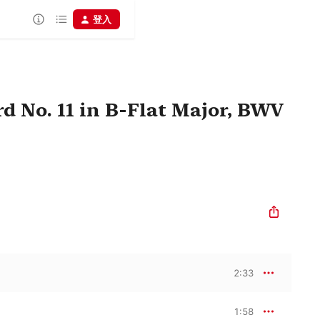
登入
d No. 11 in B-Flat Major, BWV
2:33
1:58