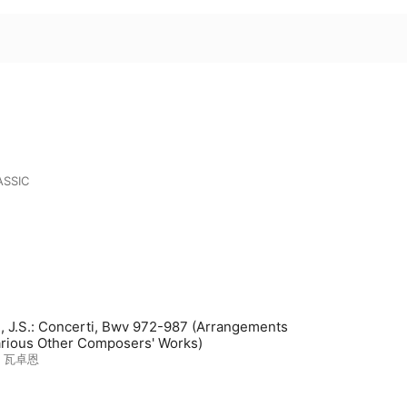
ASSIC
, J.S.: Concerti, Bwv 972-987 (Arrangements
arious Other Composers' Works)
· 瓦卓恩