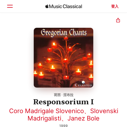
登入
首頁
瀏覽
搜尋
荷西 · 涅布拉
Responsorium I
Coro Madrigale Slovenico
、
Slovenski
Madrigalisti
、
Janez Bole
1999