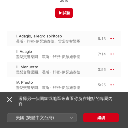
2010
試聽
I. Adagio, allegro spiritoso
6:13
漢斯 · 舒密-伊瑟施泰德
、
雪梨交響樂團
II. Adagio
7:14
雪梨交響樂團
、
漢斯 · 舒密-伊瑟施泰德
III. Menuetto
3:56
雪梨交響樂團
、
漢斯 · 舒密-伊瑟施泰德
IV. Presto
5:25
雪梨交響樂團
、
漢斯 · 舒密-伊瑟施泰德
選擇另一個國家或地區來查看你所在地點的專屬內
容
2010年4月9日

4 首曲目・22 分鐘

℗ 2010 Tahra
美國 (繁體中文台灣)
繼續