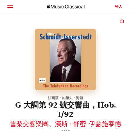
登入
首頁
瀏覽
搜尋
法蘭茲・約瑟夫・海頓
G 大調第 92 號交響曲，Hob.
I/92
雪梨交響樂團
、
漢斯 · 舒密-伊瑟施泰德