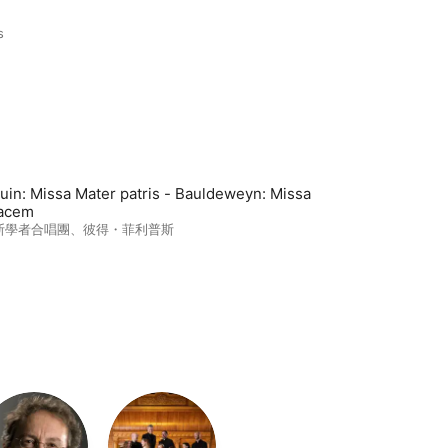
s
uin: Missa Mater patris - Bauldeweyn: Missa
acem
斯學者合唱團
、
彼得・菲利普斯