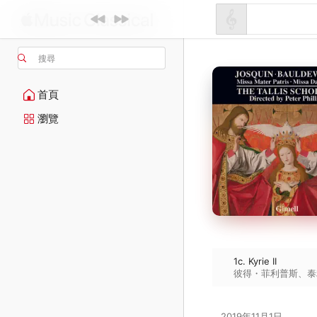
搜尋
首頁
瀏覽
1c. Kyrie II
彼得・菲利普斯
、
泰
2019年11月1日
