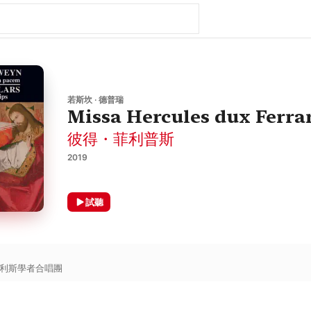
若斯坎 · 德普瑞
Missa Hercules dux Ferra
彼得・菲利普斯
2019
試聽
利斯學者合唱團