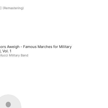
C (Remastering)
ors Aweigh - Famous Marches for Military
 Vol. 1
llucci Military Band