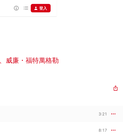
登入
、
威廉・福特萬格勒
3:21
8:17