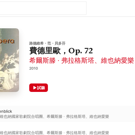
路德維希・范・貝多芬
費德里歐，Op. 72
希爾斯滕 · 弗拉格斯塔
、
維也納愛樂
2010
試聽
enblick
維也納國家歌劇院合唱團
、
希爾斯滕 · 弗拉格斯塔
、
維也納愛樂
維也納國家歌劇院合唱團
、
希爾斯滕 · 弗拉格斯塔
、
維也納愛樂