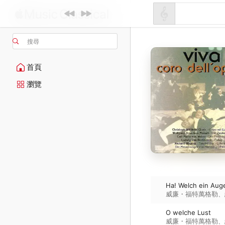
搜尋
首頁
瀏覽
Ha! Welch ein Aug
威廉・福特萬格勒
、
O welche Lust
威廉・福特萬格勒
、