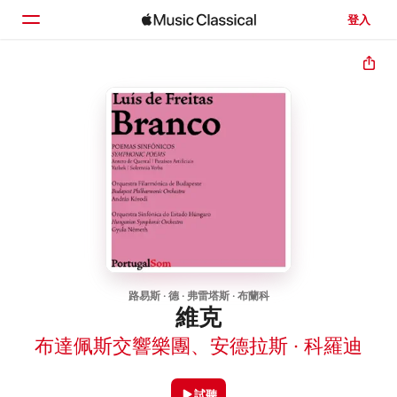
登入
首頁
瀏覽
搜尋
路易斯 · 德 · 弗雷塔斯 · 布蘭科
維克
布達佩斯交響樂團
、
安德拉斯 · 科羅迪
試聽