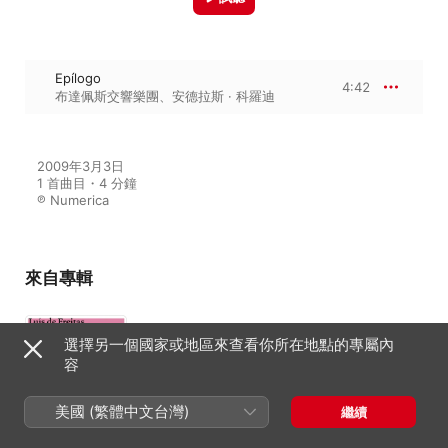
Epílogo
4:42
布達佩斯交響樂團
、
安德拉斯 · 科羅迪
2009年3月3日

1 首曲目・4 分鐘

℗ Numerica
來自專輯
Symphonic Poems (Antero de
選擇另一個國家或地區來查看你所在地點的專屬內
Quental, Paraísos Artificiais,
容
Vathek, Solemnia Verba)
布達佩斯交響樂團
、
Hungarian
Symphonic Orchestra
、
安德拉斯 · 科
美國 (繁體中文台灣)
繼續
羅迪
、
Gyula NÉMETH