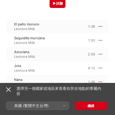
試聽
El paño moruno
1:38
Leonora Milà
Seguidilla murciana
1:50
Leonora Milà
Asturiana
2:59
Leonora Milà
Jota
4:12
Leonora Milà
Nana
1:48
Leonora Milà
選擇另一個國家或地區來查看你所在地點的專屬內
容
Canción
1:20
Leonora Milà
美國 (繁體中文台灣)
繼續
Polo
2:02
Leonora Milà