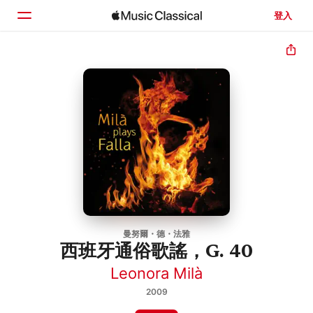
登入
首頁
瀏覽
搜尋
曼努爾・德・法雅
西班牙通俗歌謠，G. 40
Leonora Milà
2009