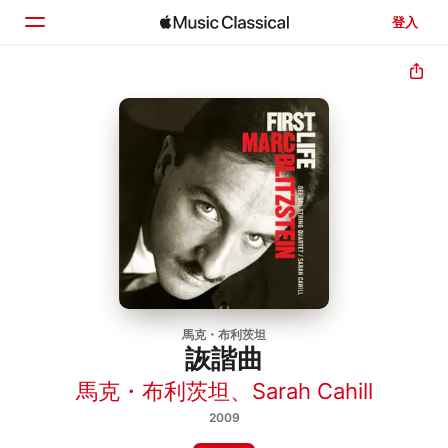
登入
首頁
瀏覽
搜尋
馬克・布利茨坦
詼諧曲
馬克・布利茨坦
、
Sarah Cahill
2009