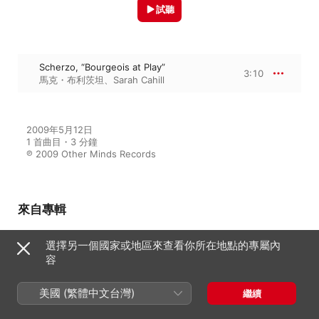
試聽
Scherzo, “Bourgeois at Play”
3:10
馬克・布利茨坦
、
Sarah Cahill
2009年5月12日

1 首曲目・3 分鐘

℗ 2009 Other Minds Records
來自專輯
選擇另一個國家或地區來查看你所在地點的專屬內
容
First Life: The Rare Early Works
馬克・布利茨坦
、
Sarah Cahill
、
Del
Sol Quartet
美國 (繁體中文台灣)
繼續