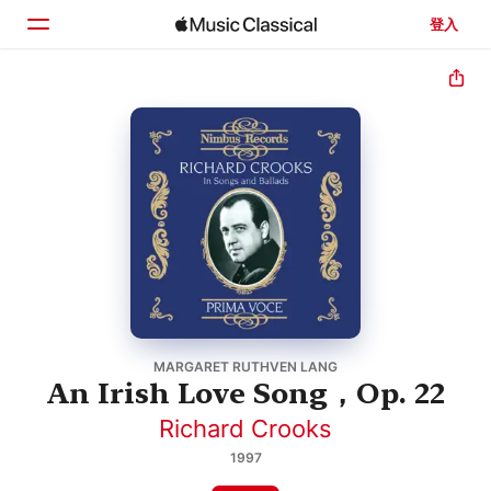
登入
首頁
瀏覽
搜尋
MARGARET RUTHVEN LANG
An Irish Love Song，Op. 22
Richard Crooks
1997