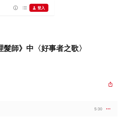
登入
理髮師》中〈好事者之歌〉
5:30