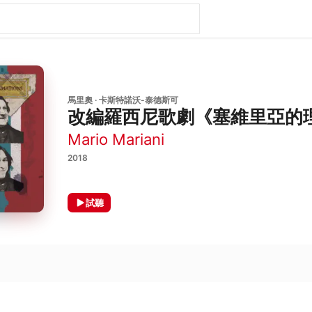
馬里奧 · 卡斯特諾沃-泰德斯可
改編羅西尼歌劇《塞維里亞的
Mario Mariani
2018
試聽