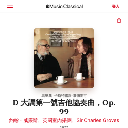
登入
首頁
瀏覽
搜尋
馬里奧 · 卡斯特諾沃-泰德斯可
D 大調第一號吉他協奏曲，Op.
99
約翰 · 威廉斯
、
英國室內樂團
、
Sir Charles Groves
1977