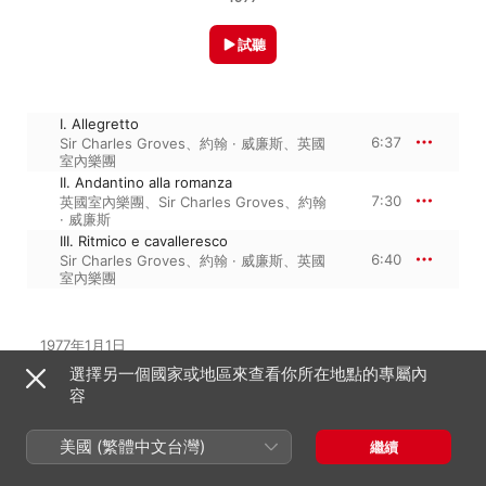
試聽
I. Allegretto
6:37
Sir Charles Groves
、
約翰 · 威廉斯
、
英國
室內樂團
II. Andantino alla romanza
7:30
英國室內樂團
、
Sir Charles Groves
、
約翰
· 威廉斯
III. Ritmico e cavalleresco
6:40
Sir Charles Groves
、
約翰 · 威廉斯
、
英國
室內樂團
1977年1月1日

3 首曲目・20 分鐘

選擇另一個國家或地區來查看你所在地點的專屬內
℗ 1977 Sony Music Entertainment
容
美國 (繁體中文台灣)
繼續
來自專輯