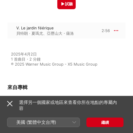
試聽
V. Le jardin féérique
2:56
貝特朗 · 夏瑪尤
、
亞歷山大・薩洛
2025年4月2日

1 首曲目・2 分鐘

℗ 2025 Warner Music Group - X5 Music Group
來自專輯
選擇另一個國家或地區來查看你所在地點的專屬內
容
haunting instrumentals
群星
美國 (繁體中文台灣)
繼續