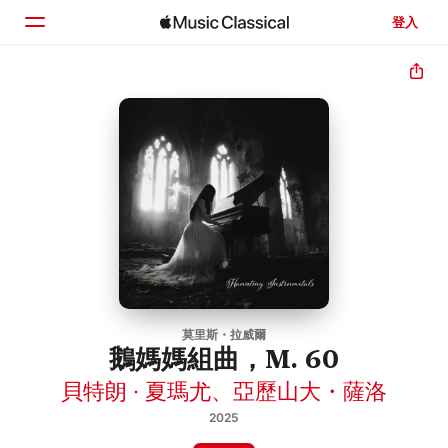
登入
首頁
瀏覽
搜尋
莫里斯・拉威爾
鵝媽媽組曲，M. 60
貝特朗 · 夏瑪尤
、
亞歷山大・薩洛
2025