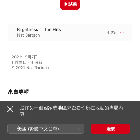
試聽
Brightness In The Hills
4:09
Nat Bartsch
2021年5月7日

1 首曲目・4 分鐘

℗ 2021 Nat Bartsch
來自專輯
選擇另一個國家或地區來查看你所在地點的專屬內
容
Hope
Nat Bartsch
美國 (繁體中文台灣)
繼續