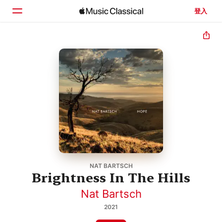
登入
首頁
瀏覽
搜尋
NAT BARTSCH
Brightness In The Hills
Nat Bartsch
2021