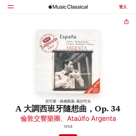
登入
首頁
瀏覽
搜尋
尼可萊・林姆斯基-高沙可夫
A 大調西班牙隨想曲，Op. 34
倫敦交響樂團
、
Ataúlfo Argenta
1958