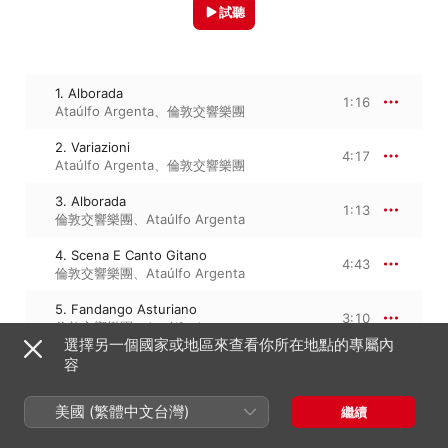
試聽
1. Alborada
1:16
Ataúlfo Argenta
、
倫敦交響樂團
2. Variazioni
4:17
Ataúlfo Argenta
、
倫敦交響樂團
3. Alborada
1:13
倫敦交響樂團
、
Ataúlfo Argenta
4. Scena E Canto Gitano
4:43
倫敦交響樂團
、
Ataúlfo Argenta
5. Fandango Asturiano
3:10
倫敦交響樂團
、
Ataúlfo Argenta
選擇另一個國家或地區來查看你所在地點的專屬內
容
1958年1月1日

美國 (繁體中文台灣)
繼續
5 首曲目・14 分鐘

℗ This Compilation 1958 Decca Music Group Limited