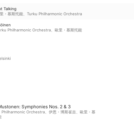
t Talking
里・慕斯托能
、
Turku Philharmonic Orchestra
möinen
rku Philharmonic Orchestra
、
歐里・慕斯托能
lsinki
 Mustonen: Symphonies Nos. 2 & 3
 Philharmonic Orchestra
、
伊恩・博斯崔吉
、
歐里・慕
能