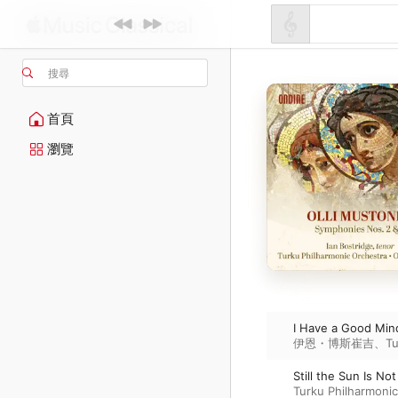
搜尋
首頁
瀏覽
I Have a Good Min
伊恩・博斯崔吉
、
Tu
Still the Sun Is No
Turku Philharmoni