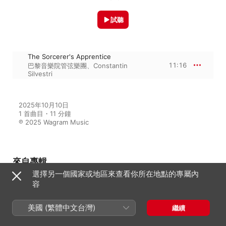
試聽
The Sorcerer's Apprentice
11:16
巴黎音樂院管弦樂團
、
Constantin
Silvestri
2025年10月10日

1 首曲目・11 分鐘

℗ 2025 Wagram Music
來自專輯
選擇另一個國家或地區來查看你所在地點的專屬內
容
Classical Essentials : The
Greatest Hits of Classical Music
美國 (繁體中文台灣)
繼續
群星