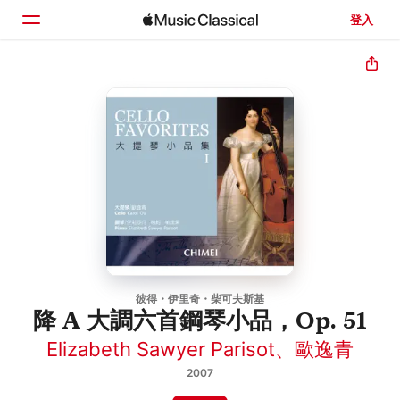
登入
首頁
瀏覽
搜尋
彼得・伊里奇・柴可夫斯基
降 A 大調六首鋼琴小品，Op. 51
Elizabeth Sawyer Parisot
、
歐逸青
2007