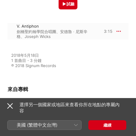
試聽
V. Antiphon
3:15
劍橋聖約翰學院合唱團
、
安德魯 · 尼斯辛
格
、
Joseph Wicks
2018年5月18日

1 首曲目・3 分鐘

℗ 2018 Signum Records
來自專輯
選擇另一個國家或地區來查看你所在地點的專屬內
Vaughan Williams: Mass in G
容
Minor
Joseph Wicks
、
安德魯 · 尼斯辛格
、
劍
美國 (繁體中文台灣)
橋聖約翰學院合唱團
繼續