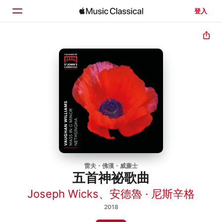
登入
首頁
瀏覽
搜尋
雷夫・佛漢・威廉士
五首神祕歌曲
Joseph Wicks
、
安德魯 · 尼斯辛格
2018