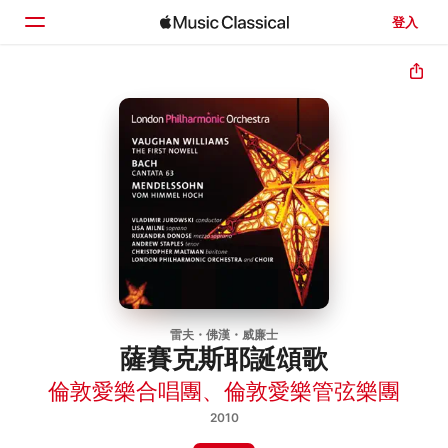
登入
首頁
瀏覽
搜尋
雷夫・佛漢・威廉士
薩賽克斯耶誕頌歌
倫敦愛樂合唱團
、
倫敦愛樂管弦樂團
2010