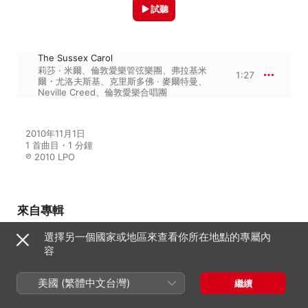
試聽
The Sussex Carol
莉莎 · 米爾
、
倫敦愛樂管弦樂團
、
弗拉基米
1:27
爾・尤洛夫斯基
、
克里斯多佛 · 麥爾特曼
、
Neville Creed
、
倫敦愛樂合唱團
2010年11月1日

1 首曲目・1 分鐘

℗ 2010 LPO
來自專輯
選擇另一個國家或地區來查看你所在地點的專屬內
Vaughan Williams: The First
容
Nowell - Mendelssohn: Vom
Himmel hoch
美國 (繁體中文台灣)
繼續
安德魯 · 史泰普斯
、
倫敦愛樂合唱團
、
弗拉基米爾・尤洛夫斯基
、
Neville
Creed
、
莉莎 · 米爾
、
克里斯多佛 · 麥