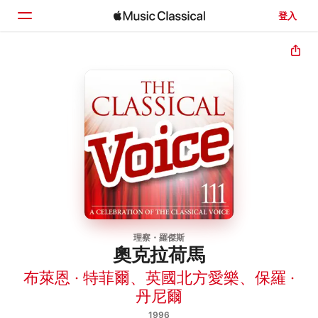
登入
首頁
瀏覽
搜尋
理察・羅傑斯
奧克拉荷馬
布萊恩 · 特菲爾
、
英國北方愛樂
、
保羅 ·
丹尼爾
1996