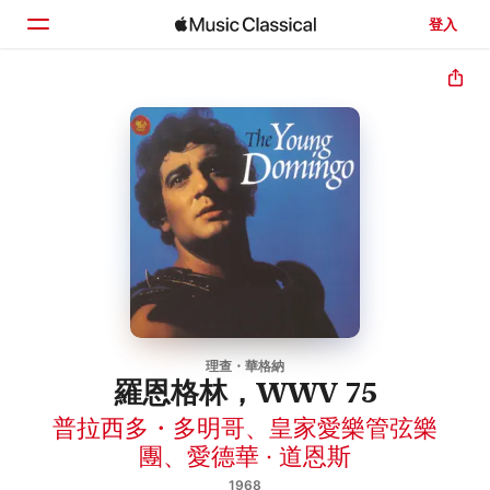
登入
首頁
瀏覽
搜尋
理查・華格納
羅恩格林，WWV 75
普拉西多・多明哥
、
皇家愛樂管弦樂
團
、
愛德華 · 道恩斯
1968