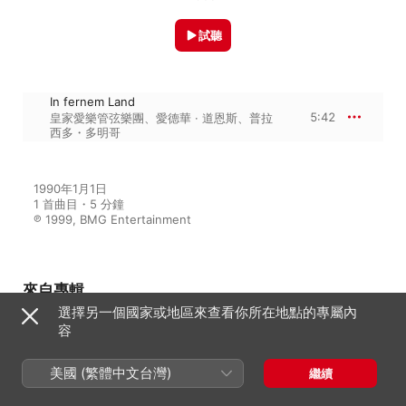
試聽
In fernem Land
5:42
皇家愛樂管弦樂團
、
愛德華 · 道恩斯
、
普拉
西多・多明哥
1990年1月1日

1 首曲目・5 分鐘

℗ 1999, BMG Entertainment
來自專輯
選擇另一個國家或地區來查看你所在地點的專屬內
容
The Young Domingo
美國 (繁體中文台灣)
繼續
普拉西多・多明哥