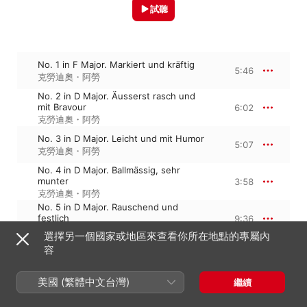
試聽
No. 1 in F Major. Markiert und kräftig
5:46
克勞迪奧・阿勞
No. 2 in D Major. Äusserst rasch und
mit Bravour
6:02
克勞迪奧・阿勞
No. 3 in D Major. Leicht und mit Humor
5:07
克勞迪奧・阿勞
No. 4 in D Major. Ballmässig, sehr
munter
3:58
克勞迪奧・阿勞
No. 5 in D Major. Rauschend und
festlich
9:36
克勞迪奧・阿勞
選擇另一個國家或地區來查看你所在地點的專屬內
No. 6 in A Major. Sehr lebhaft, mit
容
vielem Humor
4:18
克勞迪奧・阿勞
美國 (繁體中文台灣)
繼續
No. 7 in E Major. Äusserst rasch
3:14
克勞迪奧・阿勞