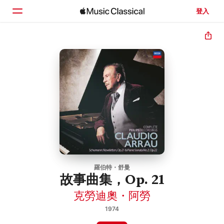
登入
首頁
瀏覽
搜尋
羅伯特・舒曼
故事曲集，Op. 21
克勞迪奧・阿勞
1974