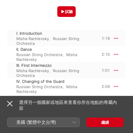
試聽
I. Introduction
1:19
Misha Rachlevsky
、
Russian String
Orchestra
II. Dance
2:10
Russian String Orchestra
、
Misha
Rachlevsky
III. First Intermezzo
1:01
Misha Rachlevsky
、
Russian String
Orchestra
IV. Changing of the Guard
2:04
Russian String Orchestra
、
Misha
Rachlevsky
V. Carmen’s Entrance and Habanera
選擇另一個國家或地區來查看你所在地點的專屬內
3:04
Russian String Orchestra
、
Misha
Rachlevsky
容
VI. Scene
6:56
Russian String Orchestra
、
Misha
美國 (繁體中文台灣)
繼續
Rachlevsky
VII. Second Intermezzo