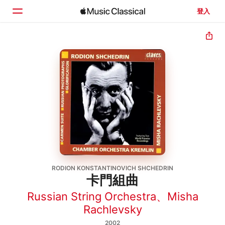
登入
首頁
瀏覽
搜尋
RODION KONSTANTINOVICH SHCHEDRIN
卡門組曲
Russian String Orchestra
、
Misha
Rachlevsky
2002