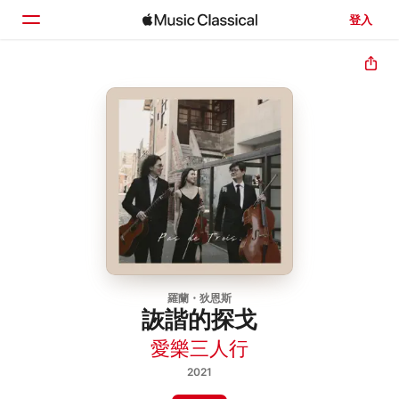
登入
首頁
瀏覽
搜尋
羅蘭・狄恩斯
詼諧的探戈
愛樂三人行
2021