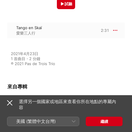
試聽
Tango en Skaï
2:31
愛樂三人行
2021年4月23日

1 首曲目・2 分鐘

℗ 2021 Pas de Trois Trio
來自專輯
選擇另一個國家或地區來查看你所在地點的專屬內
容
三人舞
愛樂三人行
美國 (繁體中文台灣)
繼續