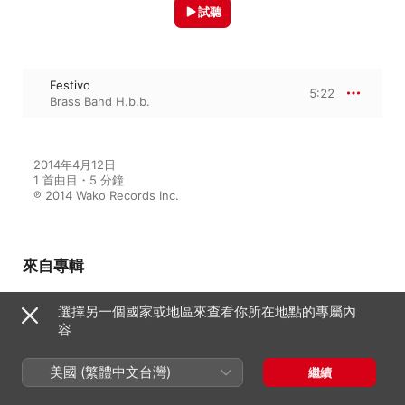
試聽
Festivo
5:22
Brass Band H.b.b.
2014年4月12日

1 首曲目・5 分鐘

℗ 2014 Wako Records Inc.
來自專輯
選擇另一個國家或地區來查看你所在地點的專屬內
容
The Hounds of Spring
Brass Band H.b.b.
、
Hisashi
Kawaguchi
美國 (繁體中文台灣)
繼續