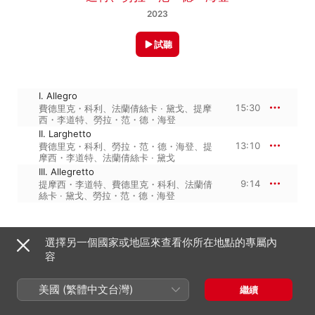
2023
試聽
I. Allegro
15:30
費德里克・科利
、
法蘭倩絲卡 · 黛戈
、
提摩
西・李道特
、
勞拉・范・德・海登
II. Larghetto
13:10
費德里克・科利
、
勞拉・范・德・海登
、
提
摩西・李道特
、
法蘭倩絲卡 · 黛戈
III. Allegretto
9:14
提摩西・李道特
、
費德里克・科利
、
法蘭倩
絲卡 · 黛戈
、
勞拉・范・德・海登
2023年8月11日

選擇另一個國家或地區來查看你所在地點的專屬內
3 首曲目・37 分鐘

容
℗ 2023 Chandos Records Ltd.
美國 (繁體中文台灣)
繼續