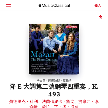
登入
首頁
瀏覽
搜尋
沃夫岡・阿瑪迪斯・莫札特
降 E 大調第二號鋼琴四重奏，K.
493
費德里克・科利
、
法蘭倩絲卡 · 黛戈
、
提摩西・李
道特
、
勞拉・范・德・海登