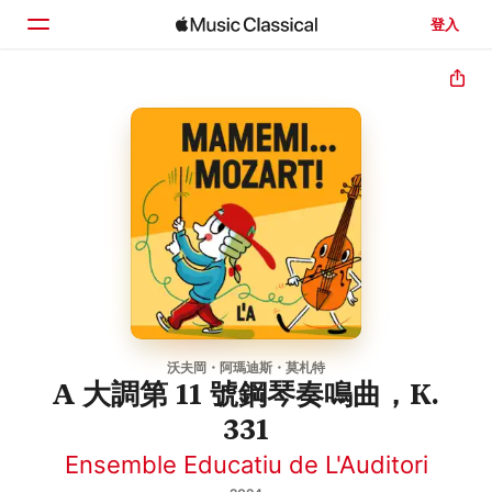
登入
首頁
瀏覽
搜尋
沃夫岡・阿瑪迪斯・莫札特
A 大調第 11 號鋼琴奏鳴曲，K.
331
Ensemble Educatiu de L'Auditori